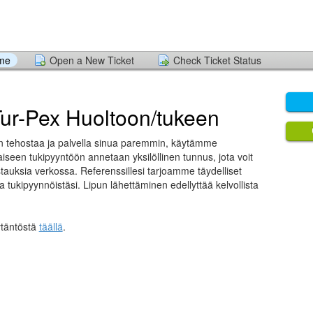
ome
Open a New Ticket
Check Ticket Status
Tur-Pex Huoltoon/tukeen
siin tehostaa ja palvella sinua paremmin, käytämme
aiseen tukipyyntöön annetaan yksilöllinen tunnus, jota voit
tauksia verkossa. Referenssillesi tarjoamme täydelliset
sta tukipyynnöistäsi. Lipun lähettäminen edellyttää kelvollista
ytäntöstä
täällä
.