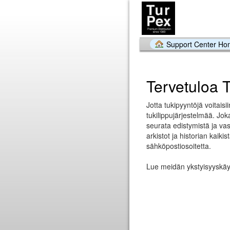
Support Center H
Tervetuloa 
Jotta tukipyyntöjä voitai
tukilippujärjestelmää. Jok
seurata edistymistä ja vas
arkistot ja historian kaiki
sähköpostiosoitetta.
Lue meidän ykstyisyyskä